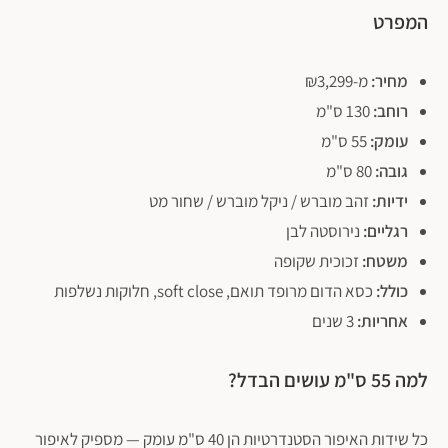
המפרט
מחיר:
מ-₪3,299
רוחב:
130 ס"מ
עומק:
55 ס"מ
גובה:
80 ס"מ
ידיות:
זהב מוברש / ניקל מוברש / שחור מט
רגליים:
נירוסטה לבן
פתח סרגל נגישות
משטח:
זכוכית שקופה
כולל:
כסא הדום מרופד תואם, soft close, חלוקות נשלפות
אחריות:
3 שנים
למה 55 ס"מ עושים הבדל?
כל שידות האיפור הסטנדרטיות הן 40 ס"מ עומק — מספיק לאיפור