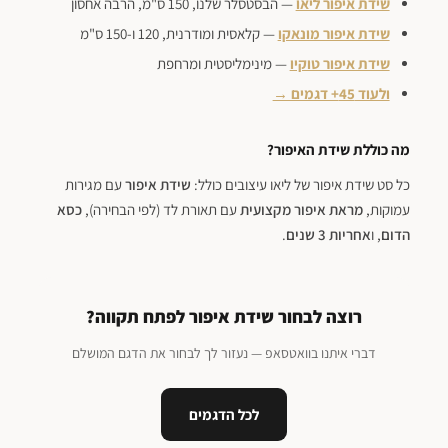
שידת איפור ליאו
— הבסטסלר שלנו, 150 ס"מ, הרבה אחסון
שידת איפור מונאקו
— קלאסית ומודרנית, 120 ו-150 ס"מ
שידת איפור טוקיו
— מינימליסטית ומרחפת
ולעוד 45+ דגמים →
מה כוללת שידת האיפור?
כל סט שידת איפור של ליאו עיצובים כולל:
שידת איפור
עם מגירות
עמוקות,
מראת איפור מקצועית
עם תאורת לד (לפי הבחירה),
כסא
הדום
, ו
אחריות 3 שנים
.
רוצה לבחור שידת איפור לפתח תקווה?
דברי איתנו בוואטסאפ — נעזור לך לבחור את הדגם המושלם
לכל הדגמים