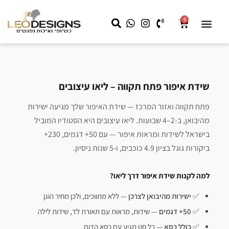
0
שידות לילה
קצת עלינו
שידות איפור
מראה עם תאורה
LEO HOME
עבודות מיוחדות לעסקים
שידת איפור פתח תקווה – ליאו עיצובים
פתח תקווה ואזור המרכז — שידת האיפור שלך מגיעה ישירות
מהיבואן, ב-2–4 שבועות. ליאו עיצובים היא הסטודיו המוביל
בישראל לשידות ומראות איפור — עם 50+ דגמים, 230+
ביקורות גוגל בציון 4.9 כוכבים, ו-5 שנות ניסיון.
למה לקנות שידת איפור דרך ליאו?
✅
ישירות מהיבואן לצרכן
— ללא מתווכים, ולכן מחיר הוגן
✅
50+ דגמים
— שידות, מראות עם תאורת לד, שידות לילה
✅
כולל כסא
— כל סט מגיע עם כסא הדום