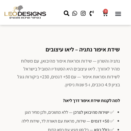
0
שידות לילה
קצת עלינו
שידות איפור
מראה עם תאורה
LEO HOME
עבודות מיוחדות לעסקים
שידת איפור נתניה – ליאו עיצובים
נתניה והשרון — שידות ומראות איפור מהיבואן, עם משלוח
מהיר לאזורך. ליאו עיצובים היא הסטודיו המוביל בישראל
לשידות ומראות איפור — עם 50+ דגמים, 230+ ביקורות גוגל
בציון 4.9 כוכבים, ו-5 שנות ניסיון.
למה לקנות שידת איפור דרך ליאו?
✅
ישירות מהיבואן לצרכן
— ללא מתווכים, ולכן מחיר הוגן
✅
50+ דגמים
— שידות, מראות עם תאורת לד, שידות לילה
✅
כולל כסא
— כל סט מגיע עם כסא הדום