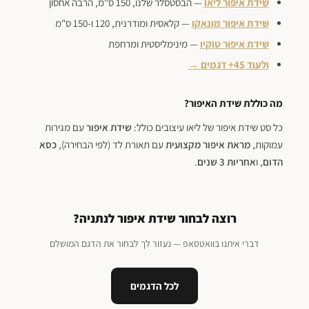
שידת איפור ליאו
— הבסטסלר שלנו, 150 ס"מ, הרבה אחסון
שידת איפור מונאקו
— קלאסית ומודרנית, 120 ו-150 ס"מ
שידת איפור טוקיו
— מינימליסטית ומרחפת
ולעוד 45+ דגמים →
מה כוללת שידת האיפור?
כל סט שידת איפור של ליאו עיצובים כולל:
שידת איפור
עם מגירות
עמוקות,
מראת איפור מקצועית
עם תאורת לד (לפי הבחירה),
כסא
הדום
, ו
אחריות 3 שנים
.
רוצה לבחור שידת איפור לנתניה?
דברי איתנו בוואטסאפ — נעזור לך לבחור את הדגם המושלם
לכל הדגמים