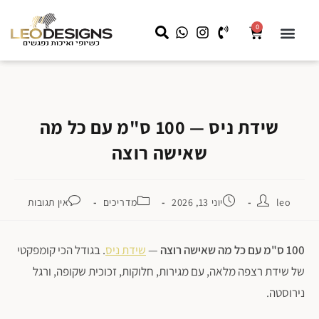
0
שידות לילה
קצת עלינו
שידות איפור
מראה עם תאורה
LEO HOME
עבודות מיוחדות לעסקים
שידת ניס — 100 ס"מ עם כל מה
שאישה רוצה
leo
יוני 13, 2026
מדריכים
אין תגובות
100 ס"מ עם כל מה שאישה רוצה
—
שידת ניס
. בגודל הכי קומפקטי
של שידת רצפה מלאה, עם מגירות, חלוקות, זכוכית שקופה, ורגל
נירוסטה.