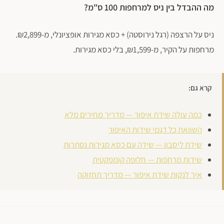
מה ההבדל בין ניס למרחפות 100 ס"מ?
ניס על הרצפה (רגל נירוסטה) + כסא מגירות אופציונלי, מ-₪2,899.
מרחפות על הקיר, מ-₪1,599, בלי כסא מגירות.
קרא גם:
כמה עולה שידת איפור — מדריך מחירים מלא
השוואת כל דגמי שידות האיפור
שידת ליסבון — שידה עם כסא מגירות נסתרות
שידות מרחפות — חלופה קומפקטית
איך לנקות שידת איפור — מדריך תחזוקה