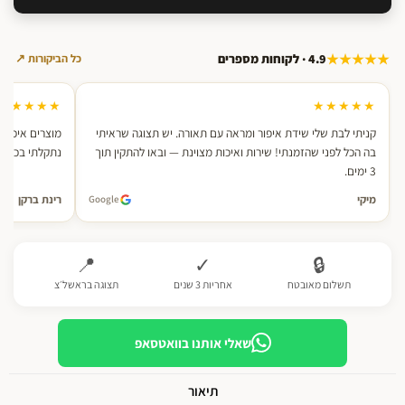
★★★★★
4.9 · לקוחות מספרים
כל הביקורות ↗
★★★★★
★★★★★
קניתי לבת שלי שידת איפור ומראה עם תאורה. יש תצוגה שראיתי
מוצרים איכותי
בה הכל לפני שהזמנתי! שירות ואיכות מצוינת — ובאו להתקין תוך
נתקלתי בכזה. אחרי 2 רכישות — ממל
3 ימים.
מיקי
רינת ברקן
Google
📍
✓
🔒
תשלום מאובטח
אחריות 3 שנים
תצוגה בראשל׳צ
שאלי אותנו בוואטסאפ
תיאור