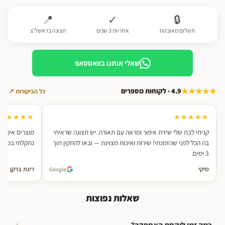
📍
✓
🔒
תשלום מאובטח
אחריות 3 שנים
תצוגה בראשל׳צ
שאלי אותנו בוואטסאפ
★★★★★
4.9 · לקוחות מספרים
כל הביקורות ↗
★★★★★
★★★★★
קניתי לבת שלי שידת איפור ומראה עם תאורה. יש תצוגה שראיתי
מוצרים איכותי
בה הכל לפני שהזמנתי! שירות ואיכות מצוינת — ובאו להתקין תוך
נתקלתי בכזה. אחרי 2 רכישות — ממל
3 ימים.
מיקי
רינת ברקן
Google
שאלות נפוצות