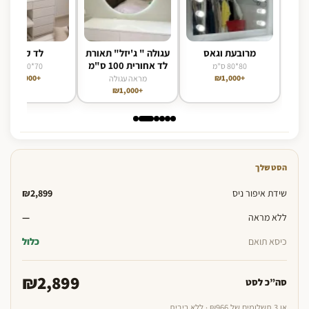
מרובעת וגאס
עגולה " ג'יזל" תאורת
לד קידמי
לד אחורית 100 ס"מ
80*80 ס"מ
70*90 ס"מ
+₪1,000
+₪1,000
מראה עגולה
+₪1,000
הסט שלך
שידת איפור ניס
₪2,899
ללא מראה
—
כיסא תואם
כלול
₪2,899
סה”כ לסט
או 3 תשלומים של ₪966 · ללא ריבית