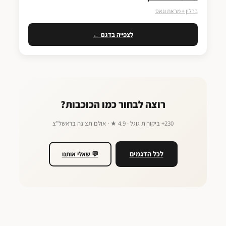
ברלין + מראת וגאס
לצפייה בדגם ←
רוצה לבחור כמו הכוכבות?
230+ ביקורות גוגל · 4.9 ★ · אולם תצוגה בראשל"צ
לכל הדגמים
💬 שאלי אותנו