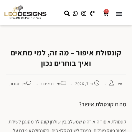
0
שידות לילה
קצת עלינו
שידות איפור
מראה עם תאורה
LEO HOME
עבודות מיוחדות לעסקים
קונסולת איפור – מה זה, למי מתאים
ואיך בוחרים נכון
leo
יוני 7, 2026
שידות איפור
אין תגובות
מה זו קונסולת איפור?
קונסולת איפור היא רהיט שמשלב בין שולחן קונסולה מסוגנן לשידת
איפור פונקציונלית. בניגוד לשידה קלאסית, הקונסולה עומדת על