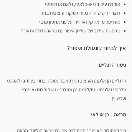
אוהבת עיצוב ניאו-קלאסי, גלאם או רומנטי
רוצה רהיט שיהווה נקודת מיקוד עיצובית בחדר
מעדיפה מראה קל ואוורירי על פני אחסון מרבי
מחפשת שילוב של שולחן איפור עם מראה גדולה ותאורה
איך לבחור קונסולת איפור?
גימור הרגליים
הרגליים הן אלמנט העיצוב המרכזי בקונסולה. בחרי בין
זהב
(לאפקט
מלכותי ואלגנטי),
ניקל
(מסוגנן ומודרני) ו-
שחור מט
(אופנתי
ועכשווי).
מראה – כן או לא?
רוב קונסולות האיפור ניתנות לרכישה עם מראה הוליווד, מראה