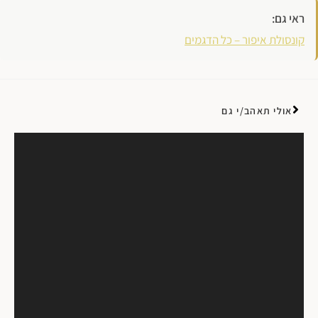
ראי גם:
קונסולת איפור – כל הדגמים
אולי תאהב/י גם