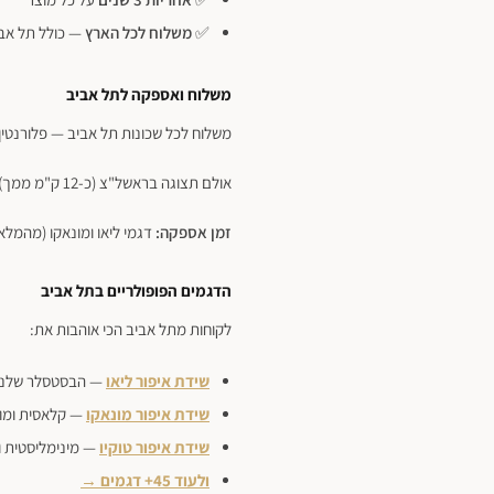
✅
משלוח לכל הארץ
— כולל תל אב
משלוח ואספקה לתל אביב
משלוח לכל שכונות תל אביב — פלורנטין, 
אולם תצוגה בראשל"צ (כ-12 ק"מ ממך) — בתיאום מראש. משלוח עד הבית.
זמן אספקה:
דגמי ליאו ומונאקו (מהמלאי) — 20–35 ימי עסקים. שאר הדגמים — 5–4
הדגמים הפופולריים בתל אביב
לקוחות מתל אביב הכי אוהבות את:
שידת איפור ליאו
— הבסטסלר שלנו, 150 ס"מ, הרבה אח
שידת איפור מונאקו
— קלאסית ומודרנית, 20
שידת איפור טוקיו
— מינימליסטית 
ולעוד 45+ דגמים →