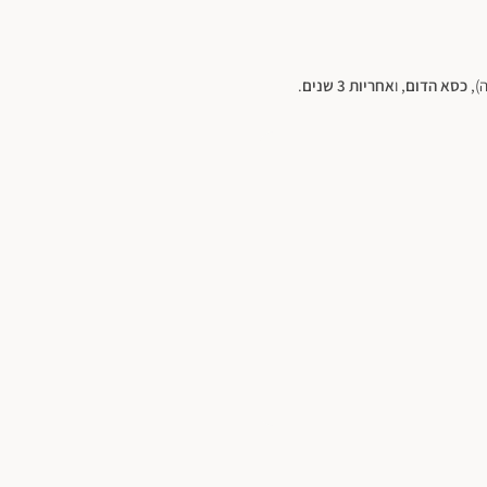
),
כסא הדום
, ו
אחריות 3 שנים
.