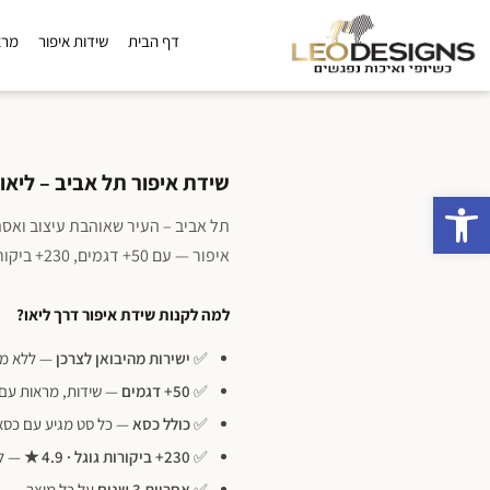
דף הבית
שידות איפור
מרא
שידת איפור תל אביב – ליאו 
פתח סרגל נגישות
תל אביב – העיר שאוהבת עיצוב ואסת
איפור — עם 50+ דגמים, 230+ ביקורות גוגל בציון 4.9 כוכבים, ו-5 שנות ניסיון.
למה לקנות שידת איפור דרך ליאו?
✅
ישירות מהיבואן לצרכן
— ללא מתו
✅
50+ דגמים
— שידות, מראות עם 
✅
כולל כסא
— כל סט מגיע עם כסא
✅
230+ ביקורות גוגל · 4.9 ★
— לק
✅
אחריות 3 שנים
על כל מוצר