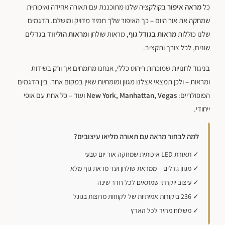
כל
מראה איפור
בקולקציה שלנו מתוכננת עם תאורה אחידה ואיכותית
שמחקה את אור היום – כך האיפור שלך תמיד מדויק ומושלם. הדגמים
שלנו כוללות
מראות בגודל גוף
, מראות שולחן ו
מראות הוליווד
בגדלים
שונים, לכל צורך ותקציב.
בניגוד לחנויות שמוכרות ריהוט כללי, אנחנו מתמחים אך ורק בשידות
ומראות – ולכן תמצאי אצלנו מגוון ומומחיות שאין במקום אחר. בין הדגמים
הפופולריים:
New York, Manhattan, Vegas
ועוד – כל אחת עם אופי
ייחודי.
למה לבחור מראה עם תאורה מליאו עיצובים?
✓ תאורת LED איכותית שמחקה אור יום טבעי
✓ מגוון גדלים – ממראת שולחן ועד מראת גוף מלא
✓ עיצוב יוקרתי שמתאים לכל חדר שינה
✓ 236 ביקורות אמיתיות של לקוחות מרוצות בגוגל
✓ משלוח מהיר לכל הארץ