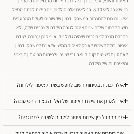
האיפור והיופי, אבל בדרך כלל רוב הילדות מתחילות להתעניין
בנושא בגילאי 8-10. בגילאים אלה הילדות מתחילות לפתח סטייל
אישי ורוצות להתנסות במשחקי דמיון שקשורים לעולם המבוגרים.
חשוב לבחור שידה שמתאימה לגובה הילדה ולצרכים שלה, ולא
בהכרח מוצר למבוגרים שיהיה גדול מדי או מסוכן עבורה. שידת
איפור יכולה לשמש לא רק לאיפור ממשי אלא גם למשחקי דמיון,
לאחסון תכשיטים קטנים ואביזרי שיער, ולפיתוח הביטחון העצמי
והיצירתיות של הילדה.
אילו תכונות בטיחות חשוב לחפש בשידת איפור לילדות?
איך לארגן את שידת האיפור של הילדה בצורה הכי טובה?
מה ההבדל בין שידות איפור לילדות לשידה למבוגרים?
איך בוחרים את העיצוב הנכון לשידת איפור בהתאם לגיל